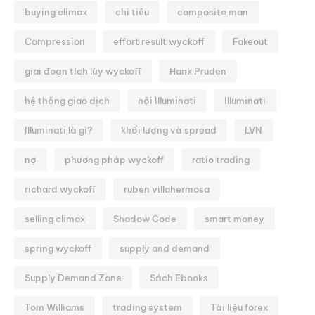
buying climax
chi tiêu
composite man
Compression
effort result wyckoff
Fakeout
giai đoạn tích lũy wyckoff
Hank Pruden
hệ thống giao dịch
hội Illuminati
Illuminati
Illuminati là gì?
khối lượng và spread
LVN
nợ
phương pháp wyckoff
ratio trading
richard wyckoff
ruben villahermosa
selling climax
Shadow Code
smart money
spring wyckoff
supply and demand
Supply Demand Zone
Sách Ebooks
Tom Williams
trading system
Tài liệu forex