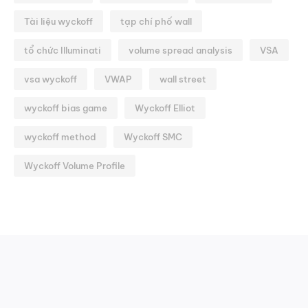
Tài liệu wyckoff
tạp chí phố wall
tổ chức Illuminati
volume spread analysis
VSA
vsa wyckoff
VWAP
wall street
wyckoff bias game
Wyckoff Elliot
wyckoff method
Wyckoff SMC
Wyckoff Volume Profile