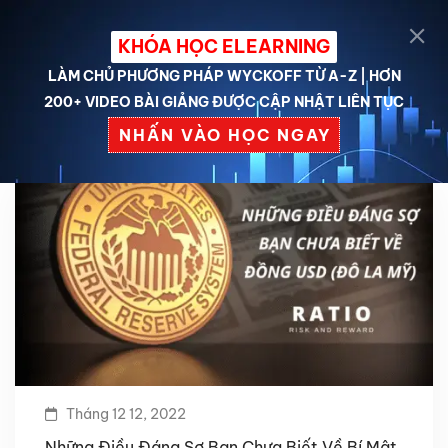
KHÓA HỌC ELEARNING
LÀM CHỦ PHƯƠNG PHÁP WYCKOFF TỪ A-Z | HƠN
200+ VIDEO BÀI GIẢNG ĐƯỢC CẬP NHẬT LIÊN TỤC
NHẤN VÀO HỌC NGAY
Tháng 12 12, 2022
Những Điều Đáng Sợ Bạn Chưa Biết Về Bí Mật