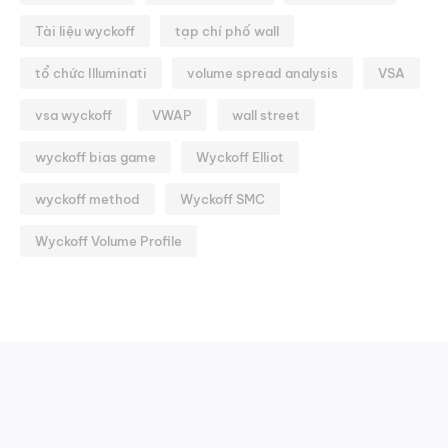
Tài liệu wyckoff
tạp chí phố wall
tổ chức Illuminati
volume spread analysis
VSA
vsa wyckoff
VWAP
wall street
wyckoff bias game
Wyckoff Elliot
wyckoff method
Wyckoff SMC
Wyckoff Volume Profile