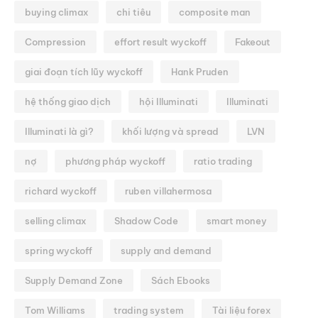
buying climax
chi tiêu
composite man
Compression
effort result wyckoff
Fakeout
giai đoạn tích lũy wyckoff
Hank Pruden
hệ thống giao dịch
hội Illuminati
Illuminati
Illuminati là gì?
khối lượng và spread
LVN
nợ
phương pháp wyckoff
ratio trading
richard wyckoff
ruben villahermosa
selling climax
Shadow Code
smart money
spring wyckoff
supply and demand
Supply Demand Zone
Sách Ebooks
Tom Williams
trading system
Tài liệu forex