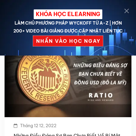
KHÓA HỌC ELEARNING
LÀM CHỦ PHƯƠNG PHÁP WYCKOFF TỪ A-Z | HƠN
200+ VIDEO BÀI GIẢNG ĐƯỢC CẬP NHẬT LIÊN TỤC
NHẤN VÀO HỌC NGAY
Tháng 12 12, 2022
Những Điều Đáng Sợ Bạn Chưa Biết Về Bí Mật