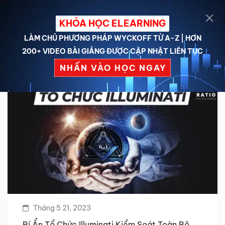
KHÓA HỌC ELEARNING
LÀM CHỦ PHƯƠNG PHÁP WYCKOFF TỪ A-Z | HƠN
200+ VIDEO BÀI GIẢNG ĐƯỢC CẬP NHẬT LIÊN TỤC
NHẤN VÀO HỌC NGAY
Tháng 5 21, 2023
Bí Ẩn Tổ Chức Illuminati Kiểm Soát Toàn Bộ