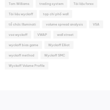
Tom Williams
trading system
Tài liệu forex
Tài liệu wyckoff
tạp chí phố wall
tổ chức Illuminati
volume spread analysis
VSA
vsa wyckoff
VWAP
wall street
wyckoff bias game
Wyckoff Elliot
wyckoff method
Wyckoff SMC
Wyckoff Volume Profile