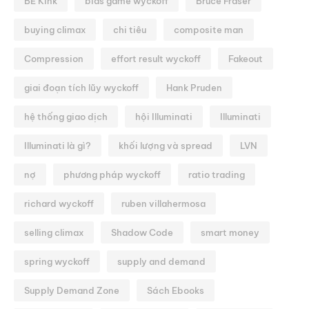
BE Kink
bias game wyckoff
Bruce Fraser
buying climax
chi tiêu
composite man
Compression
effort result wyckoff
Fakeout
giai đoạn tích lũy wyckoff
Hank Pruden
hệ thống giao dịch
hội Illuminati
Illuminati
Illuminati là gì?
khối lượng và spread
LVN
nợ
phương pháp wyckoff
ratio trading
richard wyckoff
ruben villahermosa
selling climax
Shadow Code
smart money
spring wyckoff
supply and demand
Supply Demand Zone
Sách Ebooks