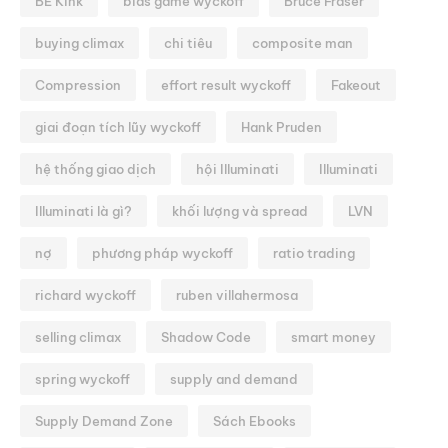
BE Kink
bias game wyckoff
Bruce Fraser
buying climax
chi tiêu
composite man
Compression
effort result wyckoff
Fakeout
giai đoạn tích lũy wyckoff
Hank Pruden
hệ thống giao dịch
hội Illuminati
Illuminati
Illuminati là gì?
khối lượng và spread
LVN
nợ
phương pháp wyckoff
ratio trading
richard wyckoff
ruben villahermosa
selling climax
Shadow Code
smart money
spring wyckoff
supply and demand
Supply Demand Zone
Sách Ebooks