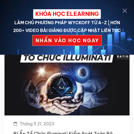
KHÓA HỌC ELEARNING
LÀM CHỦ PHƯƠNG PHÁP WYCKOFF TỪ A-Z | HƠN
200+ VIDEO BÀI GIẢNG ĐƯỢC CẬP NHẬT LIÊN TỤC
NHẤN VÀO HỌC NGAY
Tháng 5 21, 2023
Bí Ẩn Tổ Chức Illuminati Kiểm Soát Toàn Bộ