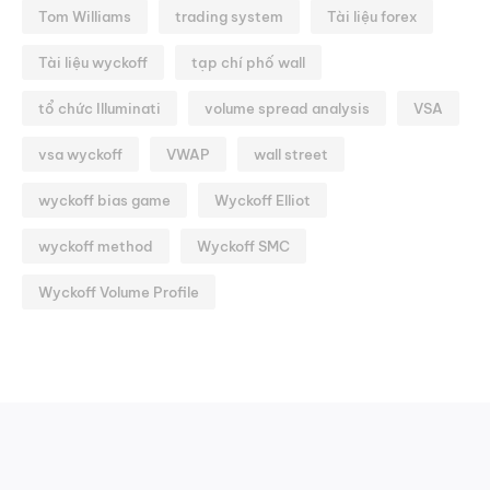
Tom Williams
trading system
Tài liệu forex
Tài liệu wyckoff
tạp chí phố wall
tổ chức Illuminati
volume spread analysis
VSA
vsa wyckoff
VWAP
wall street
wyckoff bias game
Wyckoff Elliot
wyckoff method
Wyckoff SMC
Wyckoff Volume Profile