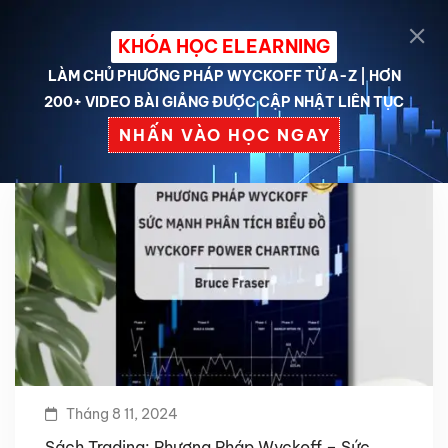
KHÓA HỌC ELEARNING
LÀM CHỦ PHƯƠNG PHÁP WYCKOFF TỪ A-Z | HƠN
200+ VIDEO BÀI GIẢNG ĐƯỢC CẬP NHẬT LIÊN TỤC
NHẤN VÀO HỌC NGAY
Tháng 8 11, 2024
Sách Trading: Phương Pháp Wyckoff – Sức