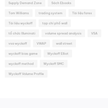
Supply Demand Zone
Sách Ebooks
Tom Williams
trading system
Tài liệu forex
Tài liệu wyckoff
tạp chí phố wall
tổ chức Illuminati
volume spread analysis
VSA
vsa wyckoff
VWAP
wall street
wyckoff bias game
Wyckoff Elliot
wyckoff method
Wyckoff SMC
Wyckoff Volume Profile