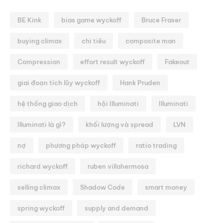
BE Kink
bias game wyckoff
Bruce Fraser
buying climax
chi tiêu
composite man
Compression
effort result wyckoff
Fakeout
giai đoạn tích lũy wyckoff
Hank Pruden
hệ thống giao dịch
hội Illuminati
Illuminati
Illuminati là gì?
khối lượng và spread
LVN
nợ
phương pháp wyckoff
ratio trading
richard wyckoff
ruben villahermosa
selling climax
Shadow Code
smart money
spring wyckoff
supply and demand