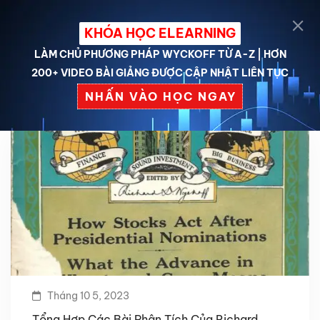
KHÓA HỌC ELEARNING
LÀM CHỦ PHƯƠNG PHÁP WYCKOFF TỪ A-Z | HƠN
200+ VIDEO BÀI GIẢNG ĐƯỢC CẬP NHẬT LIÊN TỤC
NHẤN VÀO HỌC NGAY
Tháng 10 5, 2023
Tổng Hợp Các Bài Phân Tích Của Richard