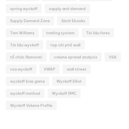
spring wyckoff
supply and demand
Supply Demand Zone
Sách Ebooks
Tom Williams
trading system
Tài liệu forex
Tài liệu wyckoff
tạp chí phố wall
tổ chức Illuminati
volume spread analysis
VSA
vsa wyckoff
VWAP
wall street
wyckoff bias game
Wyckoff Elliot
wyckoff method
Wyckoff SMC
Wyckoff Volume Profile