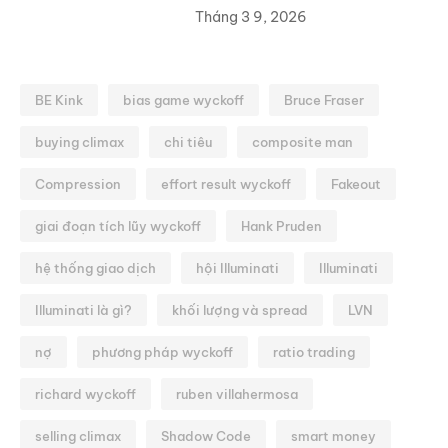
Tháng 3 9, 2026
BE Kink
bias game wyckoff
Bruce Fraser
buying climax
chi tiêu
composite man
Compression
effort result wyckoff
Fakeout
giai đoạn tích lũy wyckoff
Hank Pruden
hệ thống giao dịch
hội Illuminati
Illuminati
Illuminati là gì?
khối lượng và spread
LVN
nợ
phương pháp wyckoff
ratio trading
richard wyckoff
ruben villahermosa
selling climax
Shadow Code
smart money