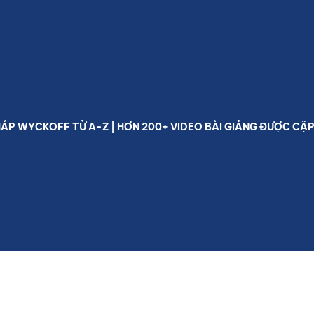
hoá học Phương pháp Wyckoff
Lớp học free
Thư viện
P WYCKOFF TỪ A-Z | HƠN 200+ VIDEO BÀI GIẢNG ĐƯỢC CẬP