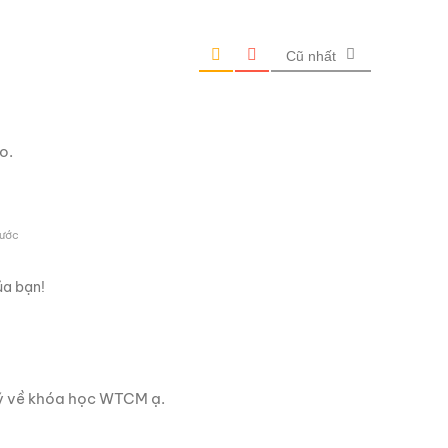
Cũ nhất
o.
rước
ủa bạn!
ký về khóa học WTCM ạ.