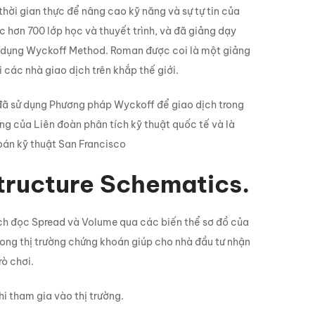
hời gian thực để nâng cao kỹ năng và sự tự tin của
c hơn 700 lớp học và thuyết trình, và đã giảng dạy
ử dụng Wyckoff Method. Roman được coi là một giảng
các nhà giao dịch trên khắp thế giới.
ã sử dụng Phương pháp Wyckoff để giao dịch trong
g của Liên đoàn phân tích kỹ thuật quốc tế và là
oán kỹ thuật San Francisco
Structure Schematics.
ch đọc Spread và Volume qua các biến thể sơ đồ của
ong thị trường chứng khoán giúp cho nhà đầu tư nhận
rò chơi.
hi tham gia vào thị trường.