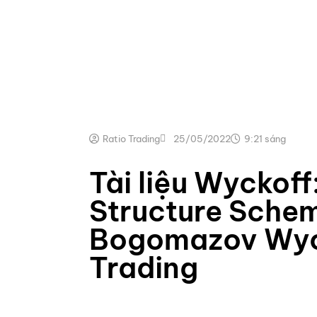
Ratio Trading
25/05/2022
9:21 sáng
Tài liệu Wyckoff
Structure Sche
Bogomazov Wyck
Trading