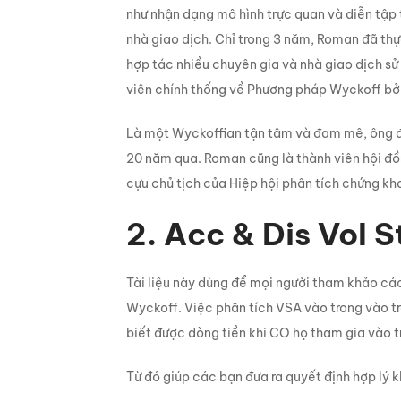
như nhận dạng mô hình trực quan và diễn tập t
nhà giao dịch. Chỉ trong 3 năm, Roman đã thự
hợp tác nhiều chuyên gia và nhà giao dịch s
viên chính thống về Phương pháp Wyckoff bởi 
Là một Wyckoffian tận tâm và đam mê, ông đ
20 năm qua. Roman cũng là thành viên hội đồn
cựu chủ tịch của Hiệp hội phân tích chứng kh
2. Acc & Dis Vol 
Tài liệu này dùng để mọi người tham khảo cá
Wyckoff. Việc phân tích VSA vào trong vào tr
biết được dòng tiền khi CO họ tham gia vào t
Từ đó giúp các bạn đưa ra quyết định hợp lý k