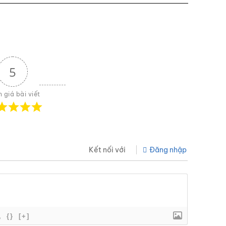
5
 giá bài viết
Kết nối với
Đăng nhập
{}
[+]