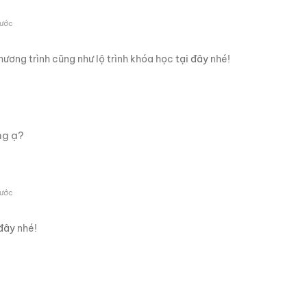
rước
ương trình cũng như lộ trình khóa học
tại đây
nhé!
ng ạ?
rước
 đây
nhé!