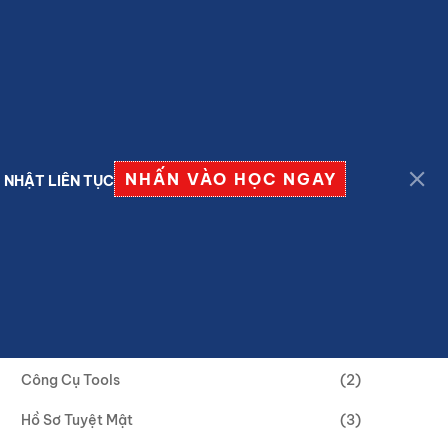
Đăng nhập
Đăng ký
NHẤN VÀO HỌC NGAY
 NHẬT LIÊN TỤC
Categories
Công Cụ Tools
(2)
Hồ Sơ Tuyệt Mật
(3)