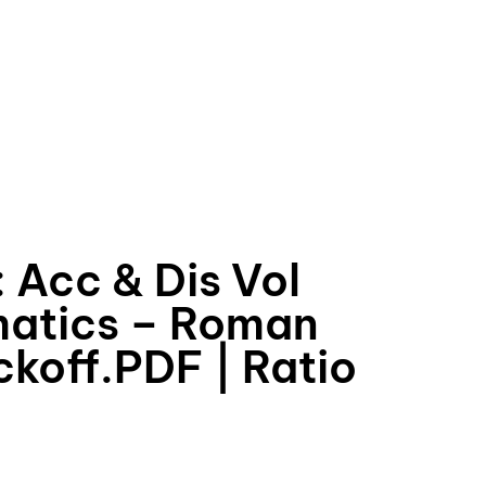
: Acc & Dis Vol
matics – Roman
off.PDF | Ratio