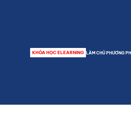
0762 394 571
info@ratiotrading.vn
Trang chủ
Giới thiệu
K
Xem thêm
KHÓA HỌC ELEARNING
LÀM CHỦ PHƯƠNG PHÁ