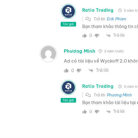
Ratio Trading
3 năm t
Trả lời
Erik Pham
Tác giả
Bạn tham khảo thông tin ch
Trả lời
0
Phương Minh
3 năm trước
Ad có tài liệu về Wyckoff 2.0 khô
Trả lời
0
Ratio Trading
3 năm t
Trả lời
Phương Minh
Tác giả
Bạn tham khảo tài liệu
tại
Trả lời
0