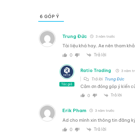
6
GÓP Ý
Trung Đức
3 năm trước
Tài liệu khá hay. Ae nên tham khả
Trả lời
0
Ratio Trading
3 năm t
Trả lời
Trung Đức
Tác giả
Cảm ơn đóng góp ý kiến c
Trả lời
0
Erik Pham
3 năm trước
Ad cho mình xin thông tin đăng 
Trả lời
0