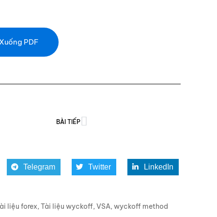
 Xuống PDF
BÀI TIẾP
Telegram
Twitter
LinkedIn
ài liệu forex
,
Tài liệu wyckoff
,
VSA
,
wyckoff method