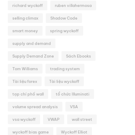
richard wyckoff
ruben villahermosa
selling climax
Shadow Code
smart money
spring wyckoff
supply and demand
Supply Demand Zone
Sách Ebooks
Tom Williams
trading system
Tài liệu forex
Tài liệu wyckoff
tạp chí phố wall
tổ chức Illuminati
volume spread analysis
VSA
vsa wyckoff
VWAP
wall street
wyckoff bias game
Wyckoff Elliot