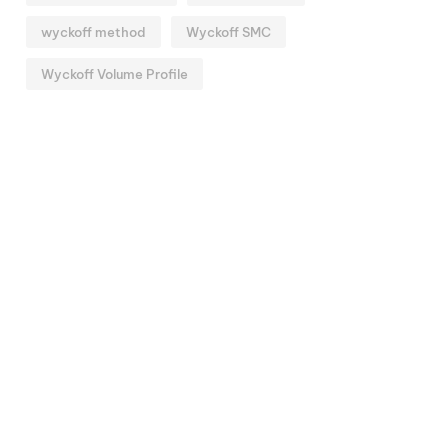
wyckoff method
Wyckoff SMC
Wyckoff Volume Profile