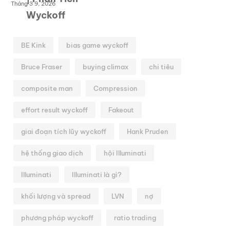
Tháng 3 9, 2026
BE Kink
bias game wyckoff
Bruce Fraser
buying climax
chi tiêu
composite man
Compression
effort result wyckoff
Fakeout
giai đoạn tích lũy wyckoff
Hank Pruden
hệ thống giao dịch
hội Illuminati
Illuminati
Illuminati là gì?
khối lượng và spread
LVN
nợ
phương pháp wyckoff
ratio trading