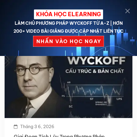
KHÓA HỌC ELEARNING
LÀM CHỦ PHƯƠNG PHÁP WYCKOFF TỪ A-Z | HƠN
200+ VIDEO BÀI GIẢNG ĐƯỢC CẬP NHẬT LIÊN TỤC
NHẤN VÀO HỌC NGAY
Tháng 3 6, 2026
Giai Đoạn Tích Lũy Trong Phương Pháp