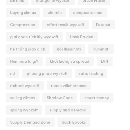
BE Kink
bias game wyckoff
Bruce Fraser
buying climax
chi tiêu
composite man
Compression
effort result wyckoff
Fakeout
giai đoạn tích lũy wyckoff
Hank Pruden
hệ thống giao dịch
hội Illuminati
Illuminati
Illuminati là gì?
khối lượng và spread
LVN
nợ
phương pháp wyckoff
ratio trading
richard wyckoff
ruben villahermosa
selling climax
Shadow Code
smart money
spring wyckoff
supply and demand
Supply Demand Zone
Sách Ebooks