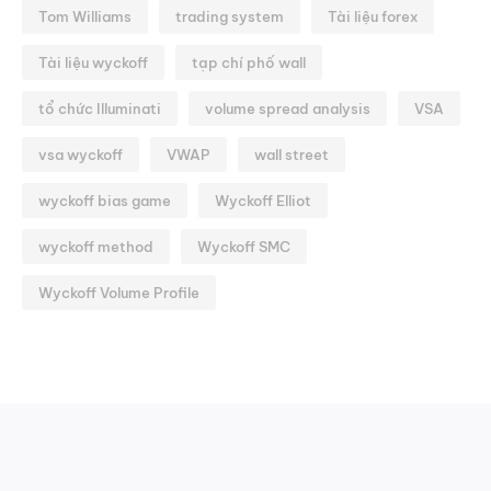
Tom Williams
trading system
Tài liệu forex
Tài liệu wyckoff
tạp chí phố wall
tổ chức Illuminati
volume spread analysis
VSA
vsa wyckoff
VWAP
wall street
wyckoff bias game
Wyckoff Elliot
wyckoff method
Wyckoff SMC
Wyckoff Volume Profile