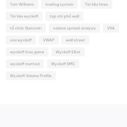
Tom Williams
trading system
Tài liệu forex
Tài liệu wyckoff
tạp chí phố wall
tổ chức Illuminati
volume spread analysis
VSA
vsa wyckoff
VWAP
wall street
wyckoff bias game
Wyckoff Elliot
wyckoff method
Wyckoff SMC
Wyckoff Volume Profile