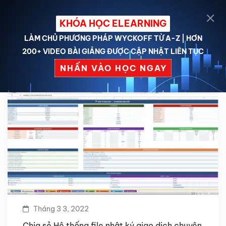
KHÓA HỌC ELEARNING
LÀM CHỦ PHƯƠNG PHÁP WYCKOFF TỪ A-Z | HƠN
200+ VIDEO BÀI GIẢNG ĐƯỢC CẬP NHẬT LIÊN TỤC
NHẤN VÀO HỌC NGAY
Tháng 3 3, 2022
Chia sẻ Hệ thống file nhật ký giao dịch chuyên