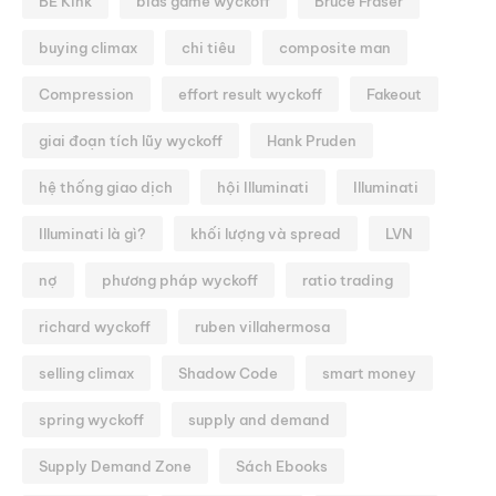
BE Kink
bias game wyckoff
Bruce Fraser
buying climax
chi tiêu
composite man
Compression
effort result wyckoff
Fakeout
giai đoạn tích lũy wyckoff
Hank Pruden
hệ thống giao dịch
hội Illuminati
Illuminati
Illuminati là gì?
khối lượng và spread
LVN
nợ
phương pháp wyckoff
ratio trading
richard wyckoff
ruben villahermosa
selling climax
Shadow Code
smart money
spring wyckoff
supply and demand
Supply Demand Zone
Sách Ebooks