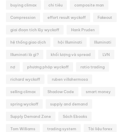
buying climax
chi tiêu
composite man
Compression
effort result wyckoff
Fakeout
giai đoạn tích lũy wyckoff
Hank Pruden
hệ thống giao dịch
hội Illuminati
Illuminati
Illuminati là gì?
khối lượng và spread
LVN
nợ
phương pháp wyckoff
ratio trading
richard wyckoff
ruben villahermosa
selling climax
Shadow Code
smart money
spring wyckoff
supply and demand
Supply Demand Zone
Sách Ebooks
Tom Williams
trading system
Tài liệu forex