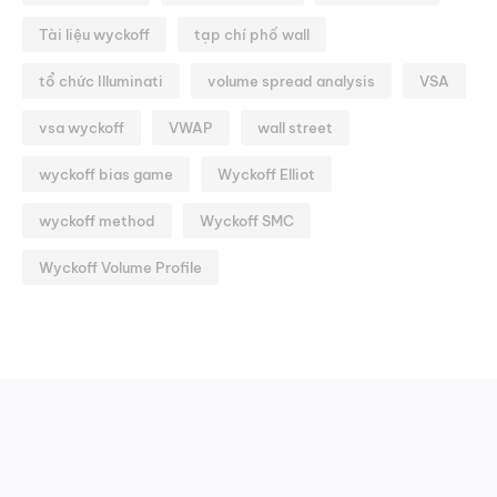
Tài liệu wyckoff
tạp chí phố wall
tổ chức Illuminati
volume spread analysis
VSA
vsa wyckoff
VWAP
wall street
wyckoff bias game
Wyckoff Elliot
wyckoff method
Wyckoff SMC
Wyckoff Volume Profile