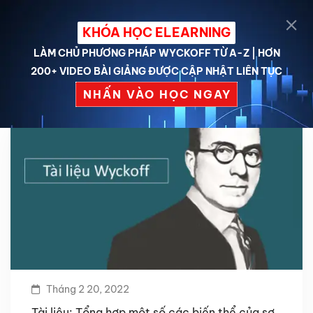
KHÓA HỌC ELEARNING
LÀM CHỦ PHƯƠNG PHÁP WYCKOFF TỪ A-Z | HƠN
200+ VIDEO BÀI GIẢNG ĐƯỢC CẬP NHẬT LIÊN TỤC
NHẤN VÀO HỌC NGAY
Tháng 2 20, 2022
Tài liệu: Tổng hợp một số các biến thể của sơ