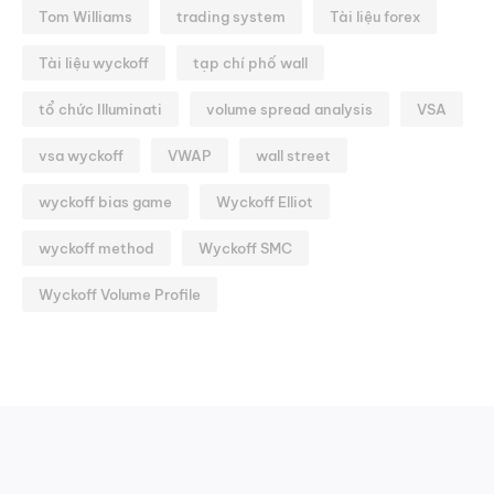
Tom Williams
trading system
Tài liệu forex
Tài liệu wyckoff
tạp chí phố wall
tổ chức Illuminati
volume spread analysis
VSA
vsa wyckoff
VWAP
wall street
wyckoff bias game
Wyckoff Elliot
wyckoff method
Wyckoff SMC
Wyckoff Volume Profile