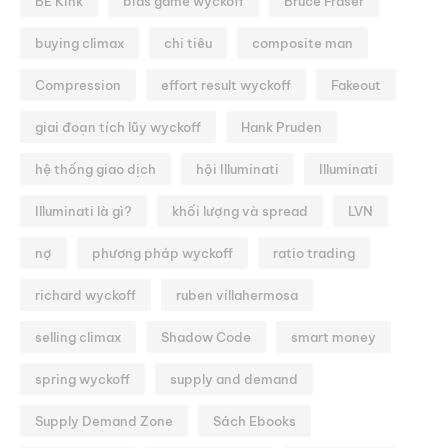
BE Kink
bias game wyckoff
Bruce Fraser
buying climax
chi tiêu
composite man
Compression
effort result wyckoff
Fakeout
giai đoạn tích lũy wyckoff
Hank Pruden
hệ thống giao dịch
hội Illuminati
Illuminati
Illuminati là gì?
khối lượng và spread
LVN
nợ
phương pháp wyckoff
ratio trading
richard wyckoff
ruben villahermosa
selling climax
Shadow Code
smart money
spring wyckoff
supply and demand
Supply Demand Zone
Sách Ebooks