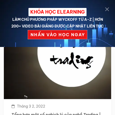
KHÓA HỌC ELEARNING
LÀM CHỦ PHƯƠNG PHÁP WYCKOFF TỪ A-Z | HƠN
200+ VIDEO BÀI GIẢNG ĐƯỢC CẬP NHẬT LIÊN TỤC
NHẤN VÀO HỌC NGAY
Tháng 3 2, 2022
Tổng hợp một số nghịch lý của nghề Trading |