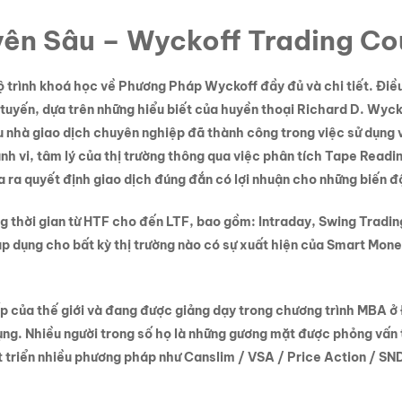
ên Sâu – Wyckoff Trading C
ộ trình khoá học về Phương Pháp Wyckoff đầy đủ và chi tiết. Điều
tuyến, dựa trên những hiểu biết của huyền thoại Richard D. Wyck
iều nhà giao dịch chuyên nghiệp đã thành công trong việc sử dụ
nh vi, tâm lý của thị trường thông qua việc phân tích Tape Read
 ra quyết định giao dịch đúng đắn có lợi nhuận cho những biến độ
 thời gian từ HTF cho đến LTF, bao gồm: Intraday, Swing Tradin
dụng cho bất kỳ thị trường nào có sự xuất hiện của Smart Money
p của thế giới và đang được giảng dạy trong chương trình MBA ở
 dụng. Nhiều người trong số họ là những gương mặt được phỏng vấn
 triển nhiều phương pháp như Canslim / VSA / Price Action / SND