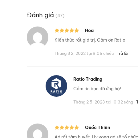
Đánh giá
(47)
Hoa
Kiến thức rất giá trị. Cảm ơn Ratio
Tháng 8 2, 2022 tại 9:06 chiều
Trả lời
Ratio Trading
Cảm ơn bạn đã ửng hộ!
Tháng 2 5, 2023 tại 10:32 sáng
T
Quốc Thiên
Ad rất tâm huyết. Hy vọng ad sẽ tổ chức