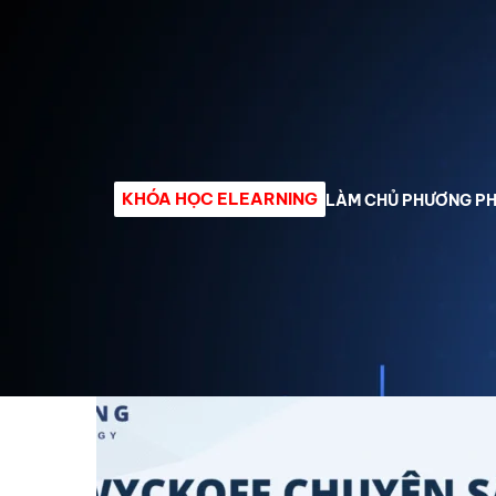
0762 394 571
info@ratiotrading.vn
Trang chủ
Giới thiệu
K
Xem thêm
KHÓA HỌC ELEARNING
LÀM CHỦ PHƯƠNG PHÁ
Trang chủ
Sản phẩm
Sản Phẩm Khóa học
Khóa Học
NÓNG