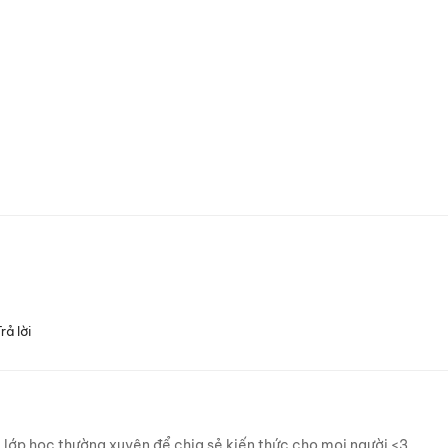
rả lời
 lớp học thường xuyên để chia sẻ kiến thức cho mọi người <3