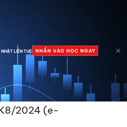
Đăng nhập
Đăng ký
NHẤN VÀO HỌC NGAY
 NHẬT LIÊN TỤC
hương Pháp Wyckoff
K8/2024 (e-