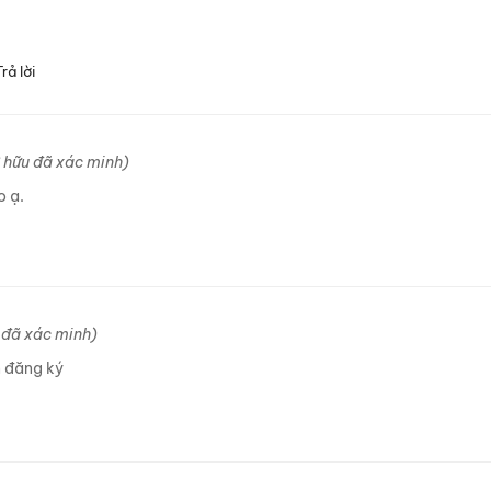
Trả lời
ở hữu đã xác minh)
o ạ.
 đã xác minh)
 đăng ký