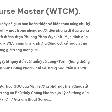
ourse Master (WTCM).
 này sẽ giúp bạn hoàn thiện về kiến thức cũng như kỹ
off – một trong những người tiên phong đi đầu trong
ng và thành thạo Phương Pháp Wyckoff. Mục đích của
ing – VSA nhằm tìm ra những động cơ, kế hoạch của
ng giá trong tương lai.
g (vài ngày đến vài tuần) và Long-Term (hàng tháng
 như: Chứng khoán, chỉ số, hàng hóa, tiền điện tử
 Đại học GGU của Mỹ. Trường phái này hiện được rất
 trong bộ Phù thủy Chứng khoán cực kỳ nổi tiếng của
 / ICT / Giả kim thuật Soros…