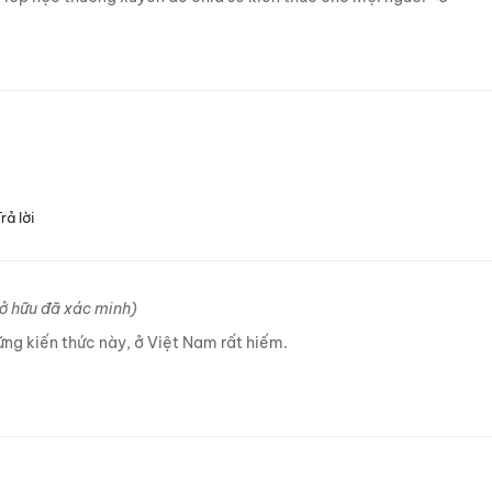
rả lời
sở hữu đã xác minh)
ững kiến thức này, ở Việt Nam rất hiếm.