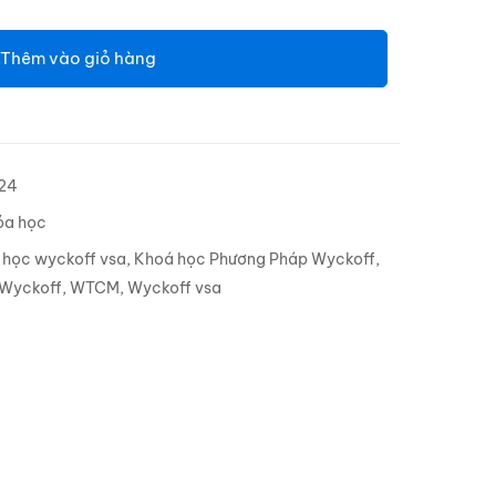
Thêm vào giỏ hàng
24
óa học
,
học wyckoff vsa
,
Khoá học Phương Pháp Wyckoff
,
 Wyckoff
,
WTCM
,
Wyckoff vsa