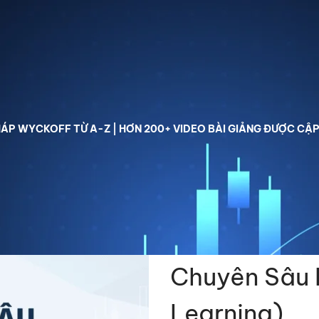
hoá học Phương pháp Wyckoff
Lớp học free
Thư viện
P WYCKOFF TỪ A-Z | HƠN 200+ VIDEO BÀI GIẢNG ĐƯỢC CẬP
 Phương Pháp Wyckoff Chuyên Sâu K8/2024 (e-Learning)
Khóa Học P
Chuyên Sâu 
Learning)