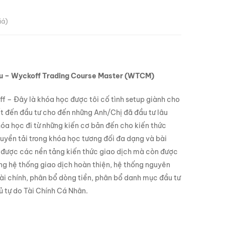
iá)
u – Wyckoff Trading Course Master (WTCM)
– Đây là khóa học được tôi cố tình setup giành cho
t đến đầu tư cho đến những Anh/Chị đã đầu tư lâu
óa học đi từ những kiến cơ bản đến cho kiến thức
uyền tải trong khóa học tương đối đa dạng và bài
 được các nền tảng kiến thức giao dịch mà còn được
ng hệ thống giao dịch hoàn thiện, hệ thống nguyên
 tài chính, phân bổ dòng tiền, phân bổ danh mục đầu tư
ủ tự do Tài Chính Cá Nhân.