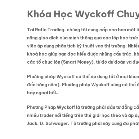
Khóa Học Wyckoff Chuy
Tại Ratio Trading, chúng tôi cung cấp cho bạn một l
năng giao dịch của mình thông qua các lớp học trực 
việc áp dụng phân tích kỹ thuật vào thị trường. Nh
khoá học giúp bạn đọc hiểu được những cấu trúc, hà
các tổ chức lớn (Smart Money), từ đó dự đoán và đưa
Phương pháp Wyckoff có thể áp dụng tốt ở mọi khung
đến hàng năm). Phương pháp Wyckoff cũng có thể áp 
hay ngoại hối…
Phương Pháp Wyckoff là trường phái đầu tư đẳng cấ
nhiều trader nổi tiếng trên thế giới học theo và áp
Jack. D. Schwager. Từ trường phái này cũng đã phát