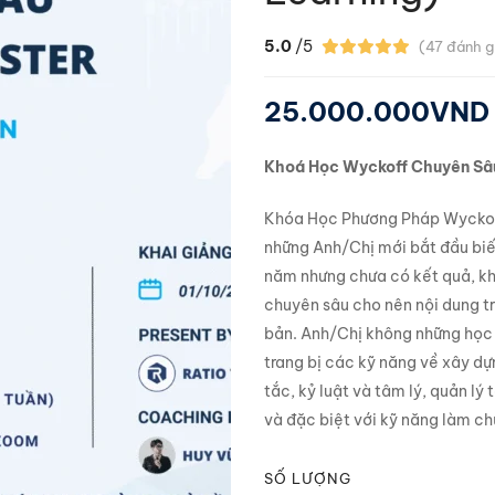
5.0
/5
(
47
đánh g
25.000.000
VND
Khoá Học Wyckoff Chuyên Sâ
Khóa Học Phương Pháp Wyckoff 
những Anh/Chị mới bắt đầu biế
năm nhưng chưa có kết quả, kh
chuyên sâu cho nên nội dung tr
bản. Anh/Chị không những học
trang bị các kỹ năng về xây dự
tắc, kỷ luật và tâm lý, quản lý
và đặc biệt với kỹ năng làm ch
SỐ LƯỢNG