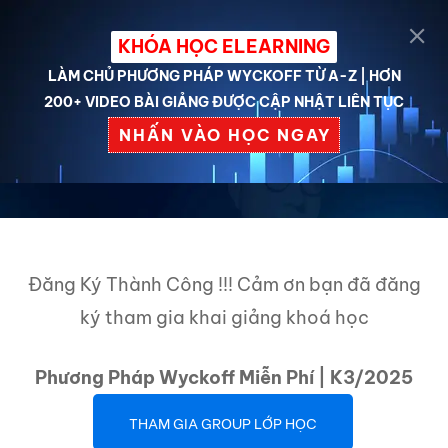
KHÓA HỌC ELEARNING
LÀM CHỦ PHƯƠNG PHÁP WYCKOFF TỪ A-Z | HƠN
200+ VIDEO BÀI GIẢNG ĐƯỢC CẬP NHẬT LIÊN TỤC
CẢM ƠN
NHẤN VÀO HỌC NGAY
Đăng Ký Thành Công !!! Cảm ơn bạn đã đăng
ký tham gia khai giảng khoá học
Phương Pháp Wyckoff Miễn Phí | K3/2025
THAM GIA GROUP LỚP HỌC