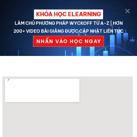
KHÓA HỌC ELEARNING
LÀM CHỦ PHƯƠNG PHÁP WYCKOFF TỪ A-Z | HƠN
200+ VIDEO BÀI GIẢNG ĐƯỢC CẬP NHẬT LIÊN TỤC
NHẤN VÀO HỌC NGAY