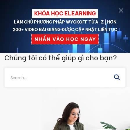
KHÓA HỌC ELEARNING
LÀM CHỦ PHƯƠNG PHÁP WYCKOFF TỪ A-Z | HƠN
200+ VIDEO BÀI GIẢNG ĐƯỢC CẬP NHẬT LIÊN TỤC
Trang chủ
Câu hỏi thường gặp
Student
Getting Started
NHẤN VÀO HỌC NGAY
Course Instructors and Teaching Assistants
Chúng tôi có thể giúp gì cho bạn?