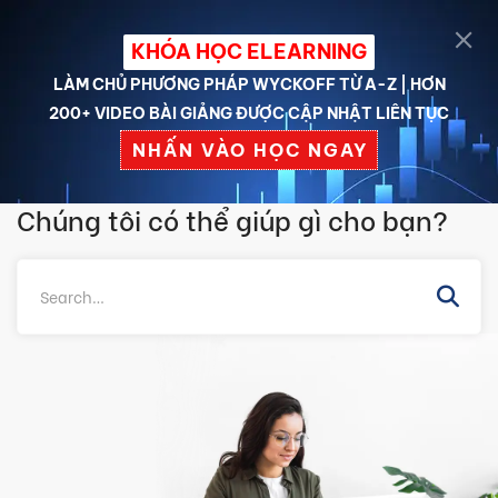
KHÓA HỌC ELEARNING
LÀM CHỦ PHƯƠNG PHÁP WYCKOFF TỪ A-Z | HƠN
200+ VIDEO BÀI GIẢNG ĐƯỢC CẬP NHẬT LIÊN TỤC
Trang chủ
Câu hỏi thường gặp
Student
Getting Started
NHẤN VÀO HỌC NGAY
Course Instructors and Teaching Assistants
Chúng tôi có thể giúp gì cho bạn?