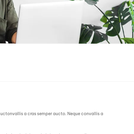
 auctonvallis a cras semper aucto. Neque convallis a