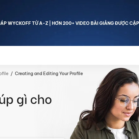
P WYCKOFF TỪ A-Z | HƠN 200+ VIDEO BÀI GIẢNG ĐƯỢC CẬP
hoá học Phương pháp Wyckoff
Lớp học free
Thư viện
file
Creating and Editing Your Profile
úp gì cho