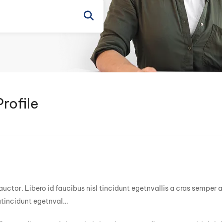
rofile
auctor. Libero id faucibus nisl tincidunt egetnvallis a cras semper
atincidunt egetnval…