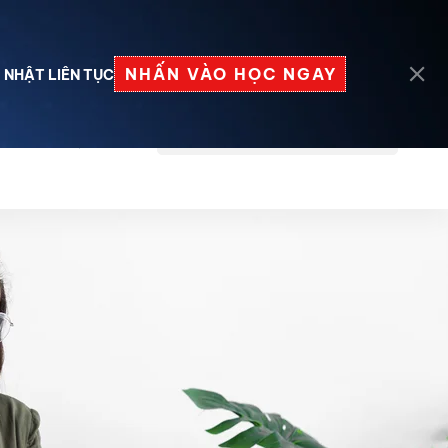
Đăng nhập
Đăng ký
NHẤN VÀO HỌC NGAY
 NHẬT LIÊN TỤC