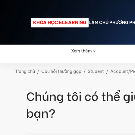
0762 394 571
info@ratiotrading.vn
KHÓA HỌC ELEARNING
LÀM CHỦ PHƯƠNG PHÁ
Trang chủ
Giới thiệu
K
Xem thêm
Trang chủ
Câu hỏi thường gặp
Student
Account/Pro
Chúng tôi có thể gi
bạn?