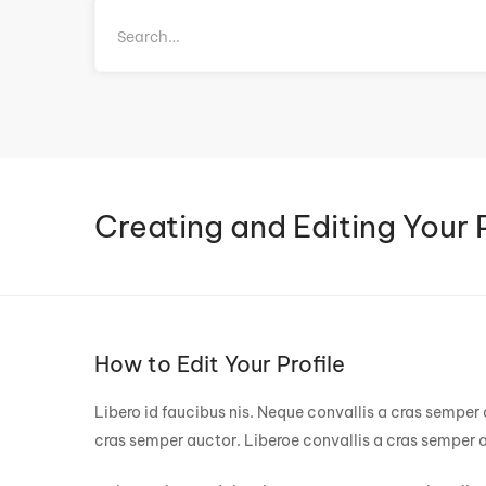
Creating and Editing Your P
How to Edit Your Profile
Libero id faucibus nis. Neque convallis a cras semper 
cras semper auctor. Liberoe convallis a cras semper 