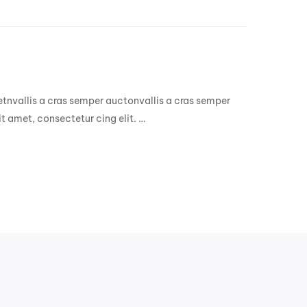
getnvallis a cras semper auctonvallis a cras semper
t amet, consectetur cing elit. …