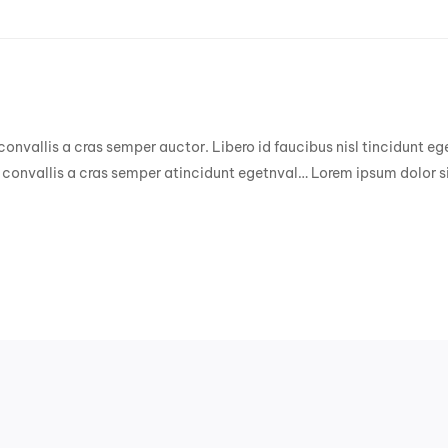
 convallis a cras semper auctor. Libero id faucibus nisl tincidunt e
convallis a cras semper atincidunt egetnval… Lorem ipsum dolor si