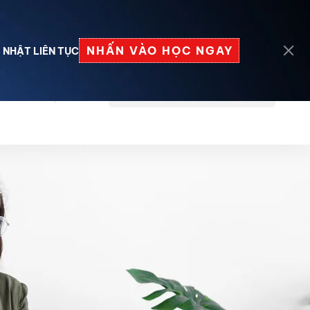
Đăng nhập
Đăng ký
NHẤN VÀO HỌC NGAY
 NHẬT LIÊN TỤC