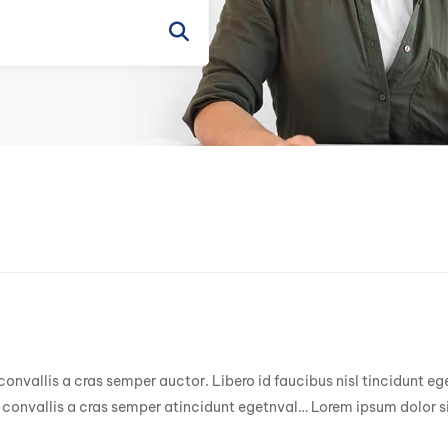
 convallis a cras semper auctor. Libero id faucibus nisl tincidunt e
convallis a cras semper atincidunt egetnval… Lorem ipsum dolor si