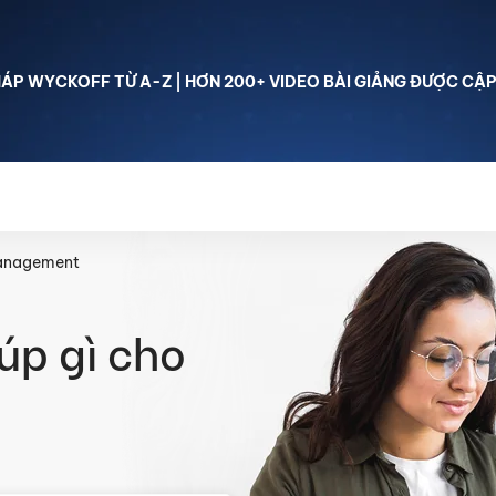
P WYCKOFF TỪ A-Z | HƠN 200+ VIDEO BÀI GIẢNG ĐƯỢC CẬP
hoá học Phương pháp Wyckoff
Lớp học free
Thư viện
anagement
úp gì cho