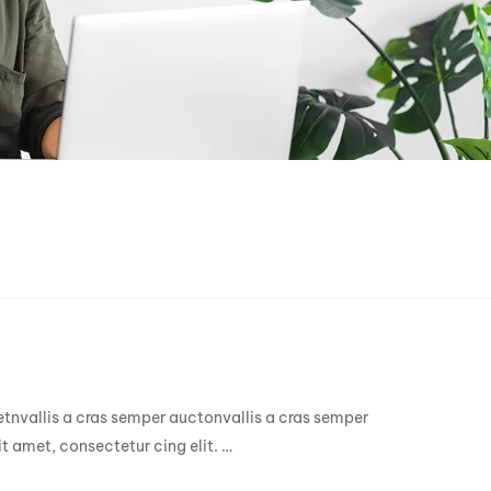
getnvallis a cras semper auctonvallis a cras semper
t amet, consectetur cing elit. …