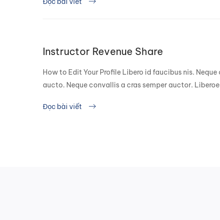
Đọc bài viết
Instructor Revenue Share
How to Edit Your Profile Libero id faucibus nis. Neque
aucto. Neque convallis a cras semper auctor. Liberoe 
Đọc bài viết