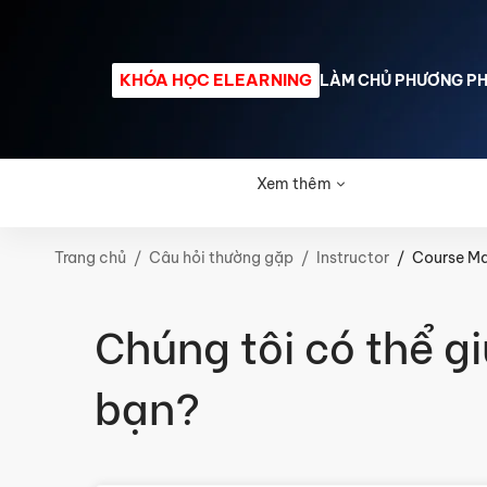
0762 394 571
info@ratiotrading.vn
KHÓA HỌC ELEARNING
LÀM CHỦ PHƯƠNG PHÁ
Trang chủ
Giới thiệu
K
Xem thêm
Trang chủ
Câu hỏi thường gặp
Instructor
Course M
Chúng tôi có thể gi
bạn?