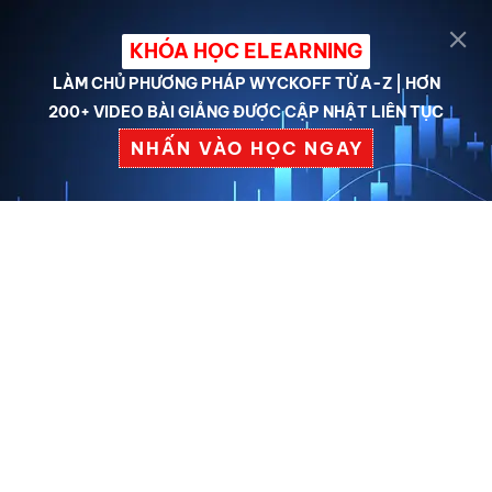
Thêm tiêu đề của bạn ở
KHÓA HỌC ELEARNING
đây
LÀM CHỦ PHƯƠNG PHÁP WYCKOFF TỪ A-Z | HƠN
200+ VIDEO BÀI GIẢNG ĐƯỢC CẬP NHẬT LIÊN TỤC
NHẤN VÀO HỌC NGAY